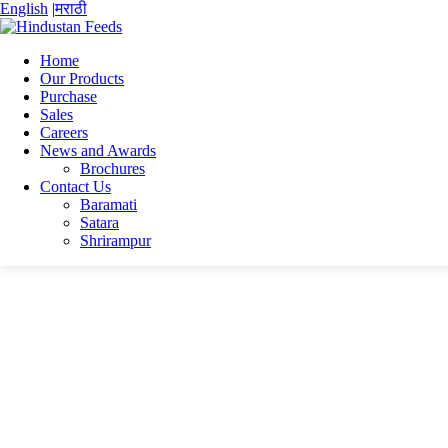
English
|
मराठी
Home
Our Products
Purchase
Home
Sales
Importance of Nutritional Management of Dairy Animals for Ef
Careers
blog-main-image
News and Awards
Brochures
blog-main-image
Contact Us
Baramati
Satara
Shrirampur