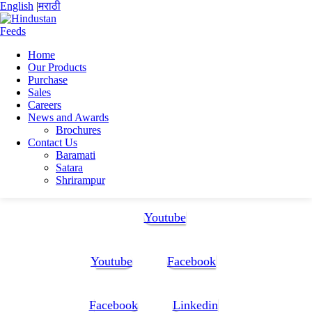
English
|
मराठी
Home
Our Products
Home
Purchase
{:en}Popular{:}{:mr}ऍनिमल फीड सप्लिमेंट - पॉप्युलर {:}
Sales
Nilam
Careers
News and Awards
Nilam
Brochures
Contact Us
Baramati
Satara
Shrirampur
Follow Us:
Youtube
Youtube
Facebook
Facebook
Linkedin