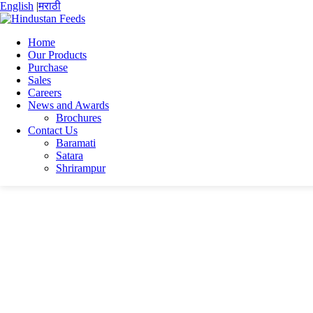
English
|
मराठी
Home
Our Products
Purchase
Home
Sales
{:en}Chandraneel{:}{:mr}चंद्रनील{:}
Careers
Manik (1)
News and Awards
Brochures
Manik (1)
Contact Us
Baramati
Satara
Shrirampur