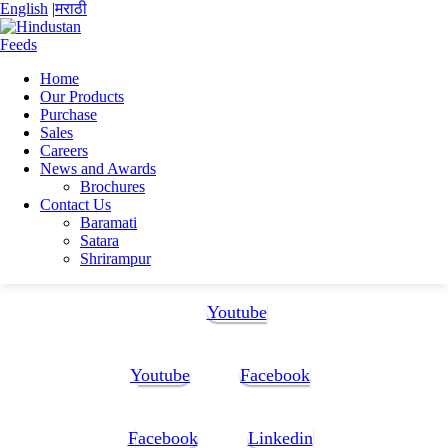
English
|
मराठी
Home
Our Products
Home
Purchase
Jerry Doe
Sales
team-8
Careers
News and Awards
team-8
Brochures
Contact Us
Baramati
Satara
Shrirampur
Follow Us:
Youtube
Youtube
Facebook
Facebook
Linkedin