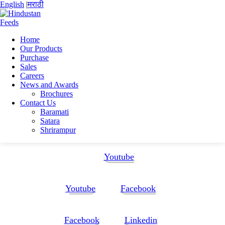
English
|
मराठी
Home
Our Products
Home
Purchase
Jerry Doe
Sales
team-1
Careers
News and Awards
team-1
Brochures
Contact Us
Baramati
Satara
Shrirampur
Follow Us:
Youtube
Youtube
Facebook
Facebook
Linkedin