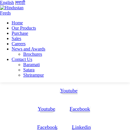
English
|
मराठी
Home
Our Products
Home
Purchase
Suhas Deshmukh
Sales
Resume_Suhas
Careers
News and Awards
Resume_Suhas
Brochures
Contact Us
Baramati
Resume_Suhas
Satara
Shrirampur
Follow Us:
Youtube
Youtube
Facebook
Facebook
Linkedin