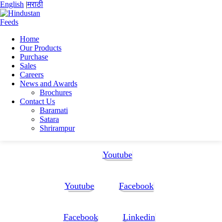
English
|
मराठी
Home
Our Products
Home
Purchase
Suraj Ashok Khude
Sales
Suraj Resume New1
Careers
News and Awards
Suraj Resume New1
Brochures
Contact Us
Baramati
Suraj Resume New1
Satara
Shrirampur
Follow Us:
Youtube
Youtube
Facebook
Facebook
Linkedin