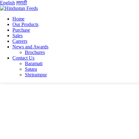
English
|
मराठी
Home
Our Products
Purchase
Home
Sales
Prasun Mukherjee
Careers
cv prasun 2024
News and Awards
Brochures
cv prasun 2024
Contact Us
Baramati
Satara
cv prasun 2024
Shrirampur