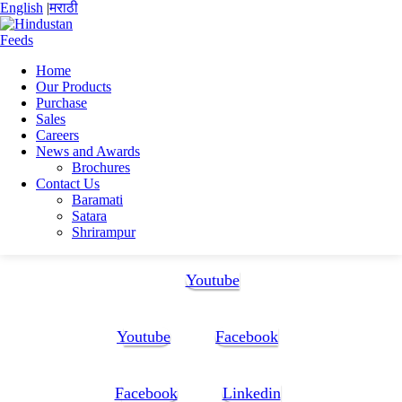
English
|
मराठी
Home
Our Products
Home
Purchase
Sanat Kumar Halder
Sales
RESUME-(w) (1)
Careers
News and Awards
RESUME-(w) (1)
Brochures
Contact Us
Baramati
RESUME-(w) (1)
Satara
Shrirampur
Follow Us:
Youtube
Youtube
Facebook
Facebook
Linkedin