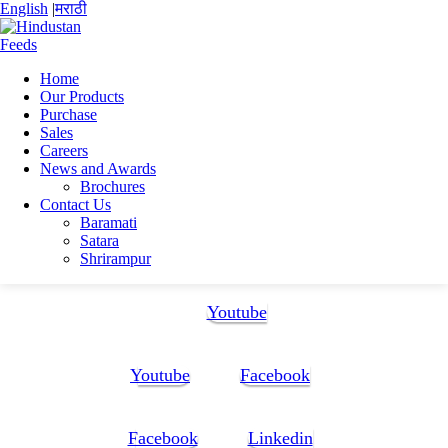
English
|
मराठी
Home
Our Products
Home
Purchase
Bhaskar Jyoti sarkar
Sales
RESUME 2.0 bjs-1
Careers
News and Awards
RESUME 2.0 bjs-1
Brochures
Contact Us
Baramati
RESUME 2.0 bjs-1
Satara
Shrirampur
Follow Us:
Youtube
Youtube
Facebook
Facebook
Linkedin