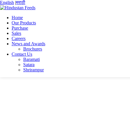
English
|
मराठी
Home
Our Products
Purchase
Home
Sales
Mrinmoy Sarkar
Careers
MrinmoySarkar
News and Awards
Brochures
MrinmoySarkar
Contact Us
Baramati
Satara
MrinmoySarkar
Shrirampur