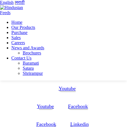
English
|
मराठी
Home
Our Products
Home
Purchase
Ratul Manna
Sales
RATUL MANNA CV 1
Careers
News and Awards
RATUL MANNA CV 1
Brochures
Contact Us
Baramati
RATUL MANNA CV 1
Satara
Shrirampur
Follow Us:
Youtube
Youtube
Facebook
Facebook
Linkedin