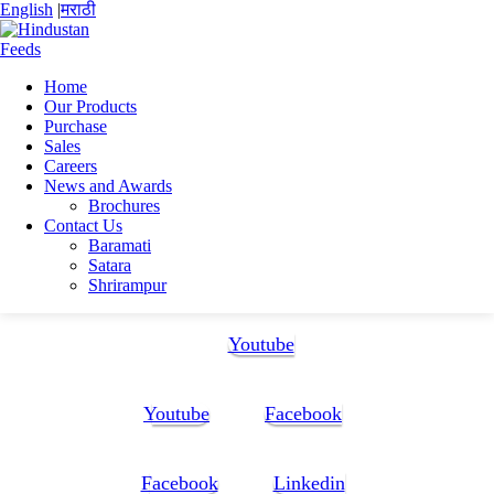
English
|
मराठी
Home
Our Products
Home
Purchase
Sovan Dey
Sales
SOVAN DEY (CV )-1
Careers
News and Awards
SOVAN DEY (CV )-1
Brochures
Contact Us
Baramati
SOVAN DEY (CV )-1
Satara
Shrirampur
Follow Us:
Youtube
Youtube
Facebook
Facebook
Linkedin