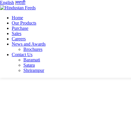
English
|
मराठी
Home
Our Products
Purchase
Home
Sales
Rajdeep Ghosh
Careers
RGR
News and Awards
Brochures
RGR
Contact Us
Baramati
Satara
RGR
Shrirampur