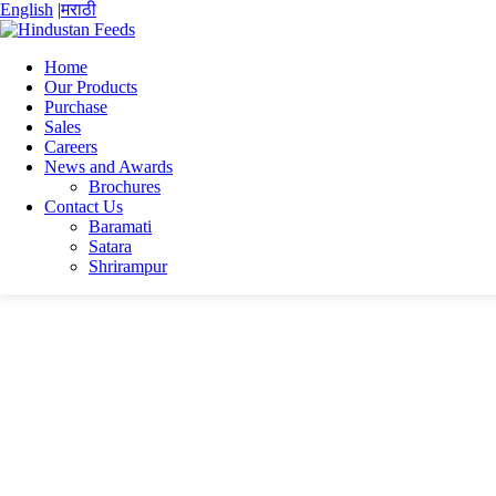
English
|
मराठी
Home
Our Products
Purchase
Home
Sales
PRASANTA DEY
Careers
PRASANTA DEY RESUME
News and Awards
Brochures
PRASANTA DEY RESUME
Contact Us
Baramati
Satara
PRASANTA DEY RESUME
Shrirampur