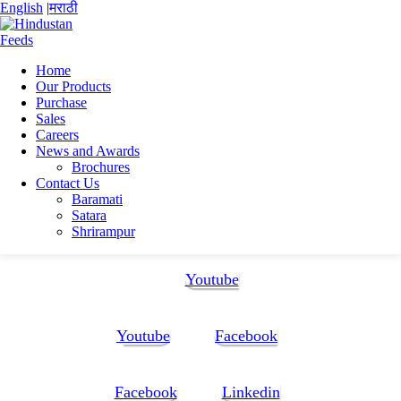
English
|
मराठी
Home
Our Products
Home
Purchase
Sanjib GHOSH
Sales
Sanjib Cv
Careers
News and Awards
Sanjib Cv
Brochures
Contact Us
Baramati
Sanjib Cv
Satara
Shrirampur
Follow Us:
Youtube
Youtube
Facebook
Facebook
Linkedin