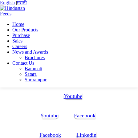
English
|
मराठी
Home
Our Products
Home
Purchase
Arijit Sahoo
Sales
ARIJIT CV2025 PDF-4
Careers
News and Awards
ARIJIT CV2025 PDF-4
Brochures
Contact Us
Baramati
ARIJIT CV2025 PDF-4
Satara
Shrirampur
Follow Us:
Youtube
Youtube
Facebook
Facebook
Linkedin