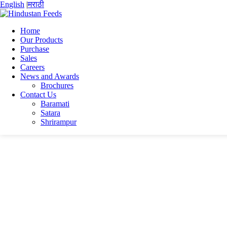
English
|
मराठी
Home
Our Products
Purchase
Home
Sales
k. vittalrao
Careers
VITTAL CV NEW (1) (1)
News and Awards
Brochures
VITTAL CV NEW (1) (1)
Contact Us
Baramati
Satara
VITTAL CV NEW (1) (1)
Shrirampur