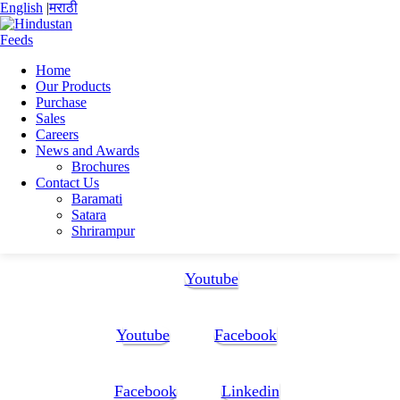
English
|
मराठी
Home
Our Products
Home
Purchase
harshit seth
Sales
CV Harshit seth-1
Careers
News and Awards
CV Harshit seth-1
Brochures
Contact Us
Baramati
CV Harshit seth-1
Satara
Shrirampur
Follow Us:
Youtube
Youtube
Facebook
Facebook
Linkedin