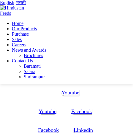
English
|
मराठी
Home
Our Products
Home
Purchase
Subha maity
Sales
suvo-converted_20(1)_20(1)
Careers
News and Awards
suvo-converted_20(1)_20(1)
Brochures
Contact Us
Baramati
suvo-converted_20(1)_20(1)
Satara
Shrirampur
Follow Us:
Youtube
Youtube
Facebook
Facebook
Linkedin