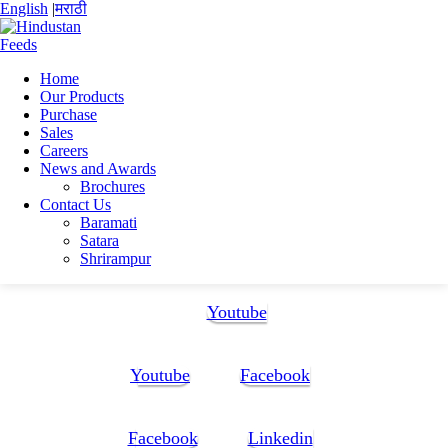
English
|
मराठी
Home
Our Products
Home
Purchase
Vijeta
Sales
Vijeta
Careers
News and Awards
Vijeta
Brochures
Contact Us
Baramati
Satara
Shrirampur
Follow Us:
Youtube
Youtube
Facebook
Facebook
Linkedin