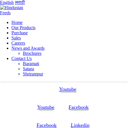
English
|
मराठी
Home
Our Products
Home
Purchase
DEEP SAMANTA
Sales
C V
Careers
News and Awards
C V
Brochures
Contact Us
Baramati
C V
Satara
Shrirampur
Follow Us:
Youtube
Youtube
Facebook
Facebook
Linkedin