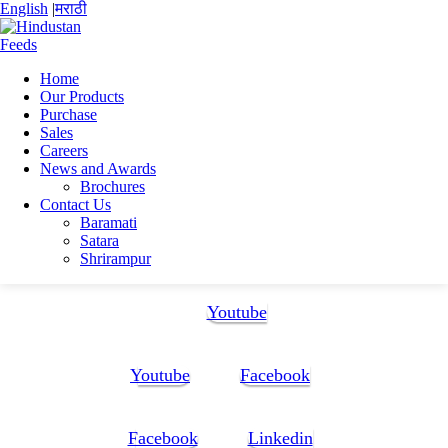
English
|
मराठी
Home
Our Products
Home
Purchase
Gade Nilesh Dhanaji
Sales
NILESH GADE g
Careers
News and Awards
NILESH GADE g
Brochures
Contact Us
Baramati
NILESH GADE g
Satara
Shrirampur
Follow Us:
Youtube
Youtube
Facebook
Facebook
Linkedin