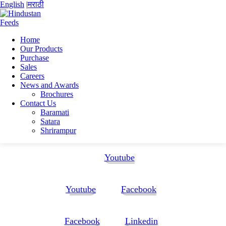
English
|
मराठी
Home
Our Products
Home
Purchase
SUJIT ROY
Sales
S RESUME – (1)
Careers
News and Awards
S RESUME – (1)
Brochures
Contact Us
Baramati
S RESUME - (1)
Satara
Shrirampur
Follow Us:
Youtube
Youtube
Facebook
Facebook
Linkedin