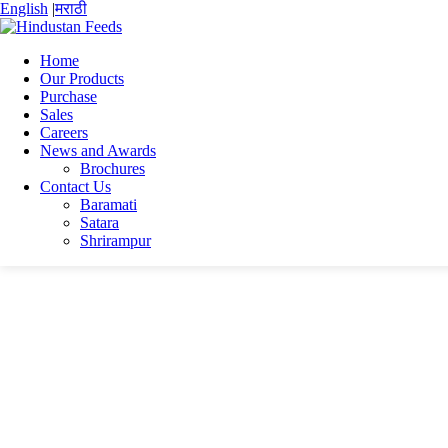
English
|
मराठी
Home
Our Products
Purchase
Home
Sales
Bittu shaw
Careers
CV_202510301151543
News and Awards
Brochures
CV_202510301151543
Contact Us
Baramati
Satara
CV_202510301151543
Shrirampur