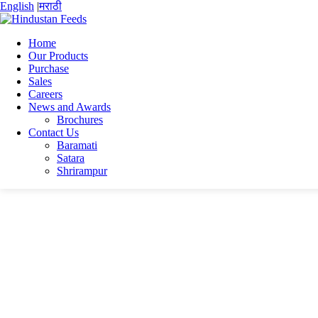
English
|
मराठी
Home
Our Products
Purchase
Home
Sales
Subhabrata Ghosh
Careers
SG RESUME Final 2
News and Awards
Brochures
SG RESUME Final 2
Contact Us
Baramati
Satara
SG RESUME Final 2
Shrirampur