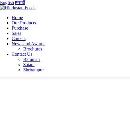
English
|
मराठी
Home
Our Products
Purchase
Home
Sales
Soumen Naskar
Careers
SOUMEN NASKAR SAFETY CV 2025 update
News and Awards
Brochures
SOUMEN NASKAR SAFETY CV 2025 upd
Contact Us
Baramati
Satara
SOUMEN NASKAR SAFETY CV 2025 update
Shrirampur