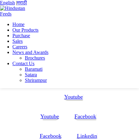
English
|
मराठी
Home
Our Products
Home
Purchase
Mrinmoyee Basak
Sales
MRINMOYEE BASAK Resume (1)
Careers
News and Awards
MRINMOYEE BASAK Resume (1)
Brochures
Contact Us
Baramati
MRINMOYEE BASAK Resume (1)
Satara
Shrirampur
Follow Us:
Youtube
Youtube
Facebook
Facebook
Linkedin