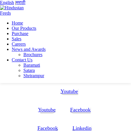
English
|
मराठी
Home
Our Products
Home
Purchase
Sunil Nangare
Sales
CV Sunil Nangare(stores dept.)
Careers
News and Awards
CV Sunil Nangare(stores dept.)
Brochures
Contact Us
Baramati
CV Sunil Nangare(stores dept.)
Satara
Shrirampur
Follow Us:
Youtube
Youtube
Facebook
Facebook
Linkedin