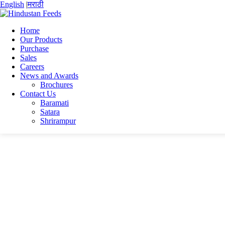
English
|
मराठी
Home
Our Products
Purchase
Home
Sales
Vishvajit Avadhut Aute
Careers
resume
News and Awards
Brochures
resume
Contact Us
Baramati
Satara
resume
Shrirampur