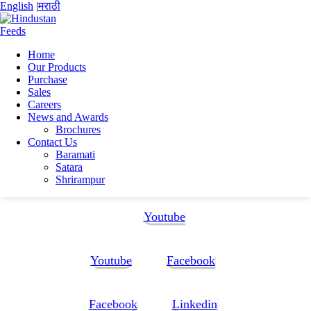
English
|
मराठी
Home
Our Products
Home
Purchase
KANISHKA KUMAR
Sales
Kanishka_CV
Careers
News and Awards
Kanishka_CV
Brochures
Contact Us
Baramati
Kanishka_CV
Satara
Shrirampur
Follow Us:
Youtube
Youtube
Facebook
Facebook
Linkedin