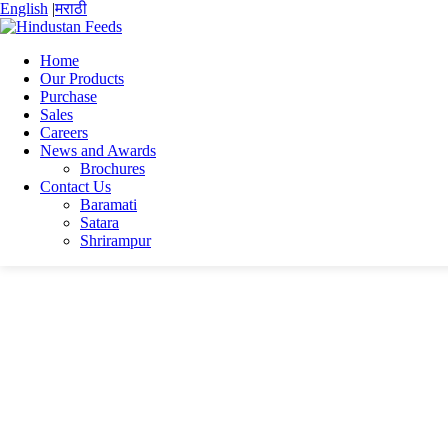
English
|
मराठी
Home
Our Products
Purchase
Home
Sales
Kanishka Kumar
Careers
Kanishka_CV
News and Awards
Brochures
Kanishka_CV
Contact Us
Baramati
Satara
Kanishka_CV
Shrirampur