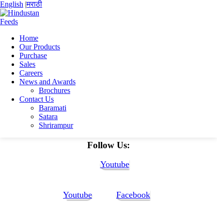
English
|
मराठी
Home
Our Products
Home
Purchase
Anjan Bhattacharjee
Sales
ANJAN_BHATTACHARJEE_CV new-converted-1
Careers
News and Awards
ANJAN_BHATTACHARJEE_CV new-
Brochures
Contact Us
converted-1
Baramati
Satara
Shrirampur
ANJAN_BHATTACHARJEE_CV new-converted-1
Follow Us:
Youtube
Youtube
Facebook