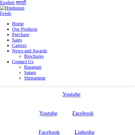
English
|
मराठी
Home
Our Products
Home
Purchase
Tushar Suryakant Sawant
Sales
Tushar sawant Resume
Careers
News and Awards
Tushar sawant Resume
Brochures
Contact Us
Baramati
Tushar sawant Resume
Satara
Shrirampur
Follow Us:
Youtube
Youtube
Facebook
Facebook
Linkedin