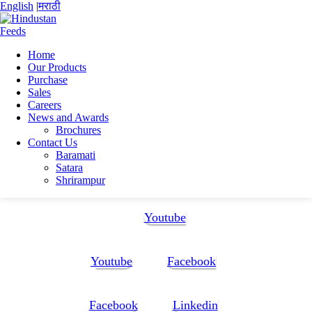
English
|
मराठी
Home
Our Products
Home
Purchase
rushikesh bharat gaikwad
Sales
resume
Careers
News and Awards
resume
Brochures
Contact Us
Baramati
resume
Satara
Shrirampur
Follow Us:
Youtube
Youtube
Facebook
Facebook
Linkedin