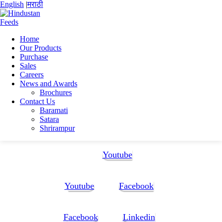
English
|
मराठी
Home
Our Products
Home
Purchase
Shweta bhanudas rasal
Sales
Biotechnologist Shweta Rasal Resume
Careers
News and Awards
Biotechnologist Shweta Rasal Resume
Brochures
Contact Us
Baramati
Biotechnologist Shweta Rasal Resume
Satara
Shrirampur
Follow Us:
Youtube
Youtube
Facebook
Facebook
Linkedin