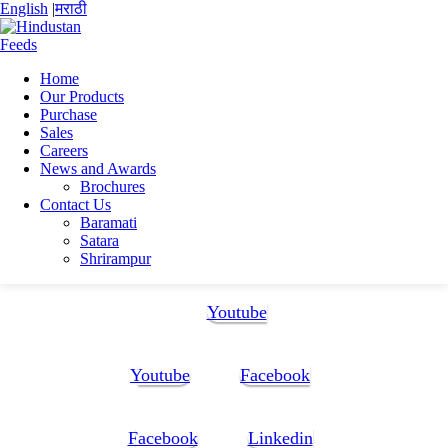
English
|
मराठी
Home
Our Products
Home
Purchase
Akshata Kiran Kanthe
Sales
Akshata Kanthe new 12
Careers
News and Awards
Akshata Kanthe new 12
Brochures
Contact Us
Baramati
Akshata Kanthe new 12
Satara
Shrirampur
Follow Us:
Youtube
Youtube
Facebook
Facebook
Linkedin