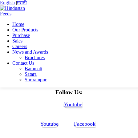
English
|
मराठी
Home
Our Products
Home
Purchase
Abhijit Sahebrao Gund
Sales
Upadeted_Abhijit_Gund_Finance_Resume-1
Careers
News and Awards
Upadeted_Abhijit_Gund_Finance_Resume
Brochures
Contact Us
1
Baramati
Satara
Shrirampur
Upadeted_Abhijit_Gund_Finance_Resume-1
Follow Us:
Youtube
Youtube
Facebook