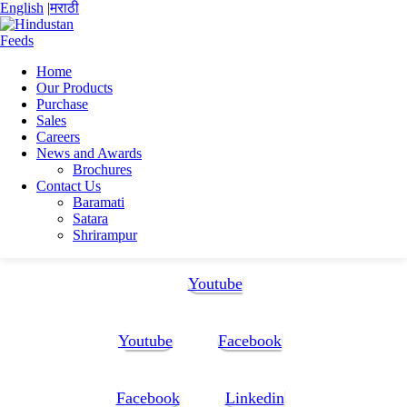
English
|
मराठी
Home
Our Products
Home
Purchase
Yogesh Sudam Rahane
Sales
CV_Yogesh Rahane 2024
Careers
News and Awards
CV_Yogesh Rahane 2024
Brochures
Contact Us
Baramati
CV_Yogesh Rahane 2024
Satara
Shrirampur
Follow Us:
Youtube
Youtube
Facebook
Facebook
Linkedin