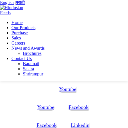
English
|
मराठी
Home
Our Products
Home
Purchase
Mr. Shambhuraje Ranaware
Sales
CV_Shambhurahe Ranaware
Careers
News and Awards
CV_Shambhurahe Ranaware
Brochures
Contact Us
Baramati
CV_Shambhurahe Ranaware
Satara
Shrirampur
Follow Us:
Youtube
Youtube
Facebook
Facebook
Linkedin