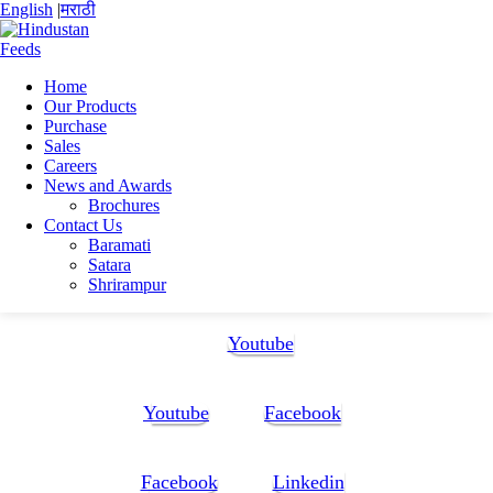
English
|
मराठी
Home
Our Products
Home
Purchase
Bhojraj Sanjay Awaghade
Sales
inbound4914049628362116276
Careers
News and Awards
inbound4914049628362116276
Brochures
Contact Us
Baramati
inbound4914049628362116276
Satara
Shrirampur
Follow Us:
Youtube
Youtube
Facebook
Facebook
Linkedin