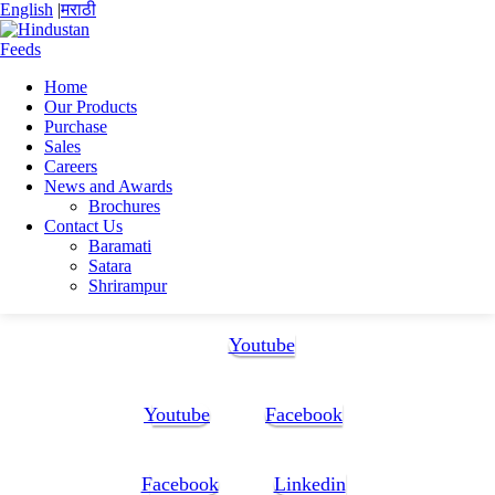
English
|
मराठी
Home
Our Products
Home
Purchase
Tejas Subhash Choudhar
Sales
Tejas_choudhar_cv__
Careers
News and Awards
Tejas_choudhar_cv__
Brochures
Contact Us
Baramati
Tejas_choudhar_cv__
Satara
Shrirampur
Follow Us:
Youtube
Youtube
Facebook
Facebook
Linkedin