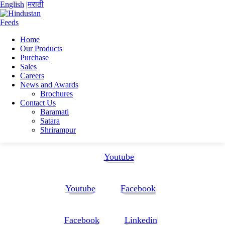
English
|
मराठी
Home
Our Products
Home
Purchase
Akshay shamrao Kolekar
Sales
Akshay Kolekar Resume
Careers
News and Awards
Akshay Kolekar Resume
Brochures
Contact Us
Baramati
Akshay Kolekar Resume
Satara
Shrirampur
Follow Us:
Youtube
Youtube
Facebook
Facebook
Linkedin