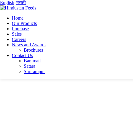
English
|
मराठी
Home
Our Products
Purchase
Home
Sales
Ganesh kare
Careers
Ganesh
News and Awards
Brochures
Ganesh
Contact Us
Baramati
Satara
Ganesh
Shrirampur