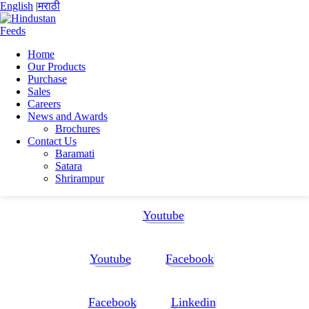
English
|
मराठी
Home
Our Products
Home
Purchase
Ayub B Shaikh
Sales
CV-A. B. Shaikh_07-11-25
Careers
News and Awards
CV-A. B. Shaikh_07-11-25
Brochures
Contact Us
Baramati
CV-A. B. Shaikh_07-11-25
Satara
Shrirampur
Follow Us:
Youtube
Youtube
Facebook
Facebook
Linkedin