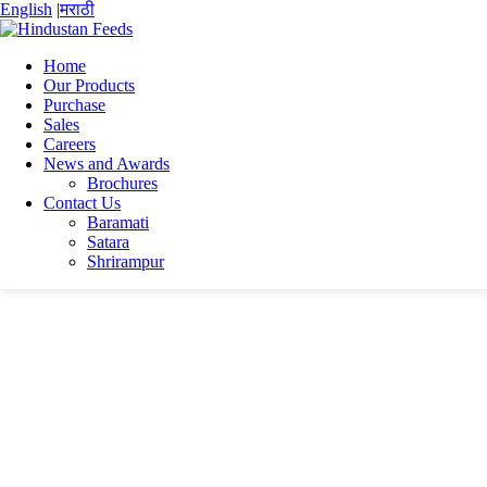
English
|
मराठी
Home
Our Products
Purchase
Home
Sales
Vinay Ravindra Kanago
Careers
vinay kanago
News and Awards
Brochures
vinay kanago
Contact Us
Baramati
Satara
vinay kanago
Shrirampur