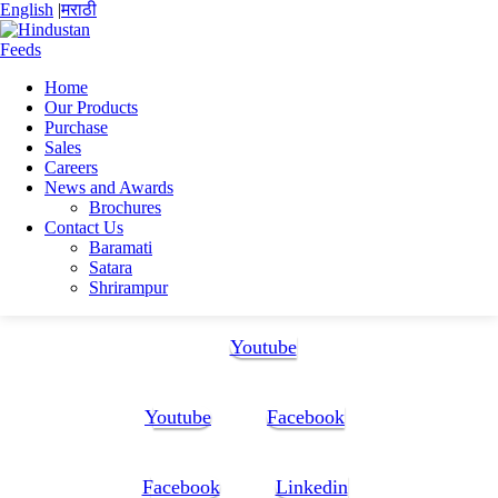
English
|
मराठी
Home
Our Products
Home
Purchase
Sudipta Banerjee
Sales
Resume
Careers
News and Awards
Resume
Brochures
Contact Us
Baramati
Resume
Satara
Shrirampur
Follow Us:
Youtube
Youtube
Facebook
Facebook
Linkedin