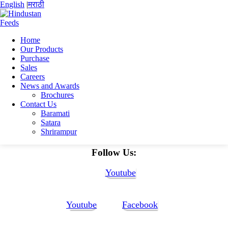
English
|
मराठी
Home
Our Products
Home
Purchase
Aun abbas
Sales
Aun Abbas CV 2 with year_231110_154029
Careers
News and Awards
Aun Abbas CV 2 with
Brochures
Contact Us
year_231110_154029
Baramati
Satara
Shrirampur
Aun Abbas CV 2 with year_231110_154029
Follow Us:
Youtube
Youtube
Facebook