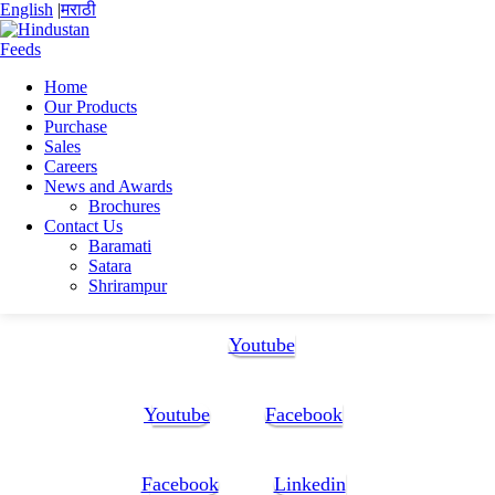
English
|
मराठी
Home
Our Products
Home
Purchase
Ramesh Ahire
Sales
CV_RA01
Careers
News and Awards
CV_RA01
Brochures
Contact Us
Baramati
CV_RA01
Satara
Shrirampur
Follow Us:
Youtube
Youtube
Facebook
Facebook
Linkedin