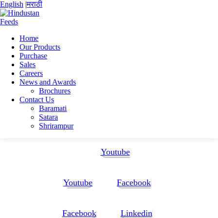
English
|
मराठी
Home
Our Products
Home
Purchase
Prakash Kumar
Sales
Resume – Prakash Kumar – Food QA
Careers
News and Awards
Resume – Prakash Kumar – Food QA
Brochures
Contact Us
Baramati
Resume - Prakash Kumar - Food QA
Satara
Shrirampur
Follow Us:
Youtube
Youtube
Facebook
Facebook
Linkedin